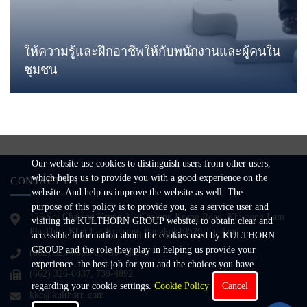
ให้ความรู้และฝึกอาชีพให้กับพนักงานและผู้คนใน
ชุมชน
Our website use cookies to distinguish users from other users,
which helps us to provide you with a good experience on the
CONTACT US
website. And help us improve the website as well. The
purpose of this policy is to provide you, as a service user and
126 Soi Chalong Krung 31, Chalong Krung Road, Khwaeng Lam
visiting the KULTHORN GROUP website, to obtain clear and
Pla Thio, Khet Lat Krabang, Bangkok10520,Thailand
accessible information about the cookies used by KULTHORN
GROUP and the role they play in helping us provide your
(662) 326-0831-6, 739-4893-5
experience. the best job for you and the choices you have
(662) 326-0837, 739-4892
regarding your cookie settings.
Cookie Policy
Cancel
kkc@kulthorn.com